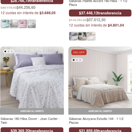
$28.766,79
transferencia
Sábanas Palette Accent 180 Hilos - 1 1/2
Plaza
$44.256,60
$49.174,00
$37.448,13
transferencia
12
cuotas sin interés de
$3.688,05
$57.612,50
$116.751,60
12
cuotas sin interés de
$4.801,04
10
% OFF
AGREGAR AL CARRITO
AGREGAR AL CARRITO
Sábanas 180 Hilos Dover - Jean Cartier -
Sábanas Alcoyana Estudio 144 - 1 1/2
Twin
Plazas
$39.369,20
transferencia
$31.859,69
transferencia