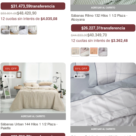
$31.473,59
transferencia
AGREGAR AL CARRITO
$48.420,90
$53.801,00
Sábanas Ritmo 132 Hilos 1 1/2 Plaza -
12
cuotas sin interés de
$4.035,08
Alcoyana
$26.227,31
transferencia
$40.349,70
$44.833,00
12
cuotas sin interés de
$3.362,48
10
% OFF
51
% OFF
AGREGAR AL CARRITO
Sábanas Urban 144 Hilos 1 1/2 Plaza -
Palette
AGREGAR AL CARRITO