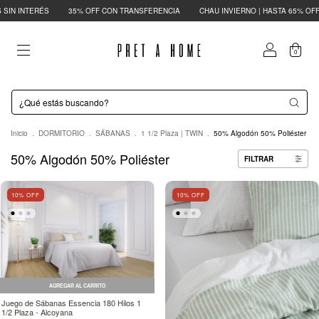
NTERÉS
35% OFF CON TRANSFERENCIA
CHAU INVIERNO | HASTA 65% OFF
12
0
Inicio
.
DORMITORIO
.
SÁBANAS
.
1 1/2 Plaza | TWIN
.
50% Algodón 50% Poliéster
50% Algodón 50% Poliéster
FILTRAR
10
% OFF
10
% OFF
AGREGAR AL CARRITO
Juego de Sábanas Essencia 180 Hilos 1
1/2 Plaza - Alcoyana