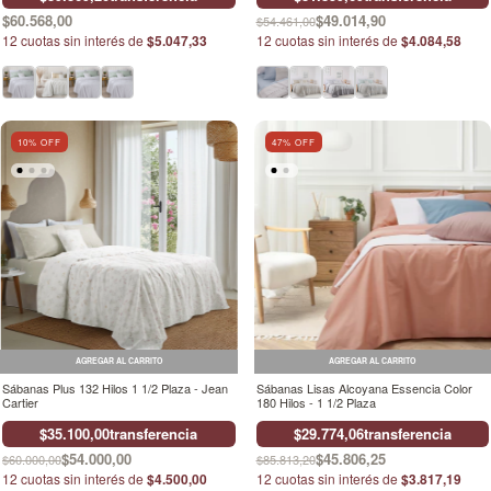
$60.568,00
$49.014,90
$54.461,00
12
cuotas sin interés de
$5.047,33
12
cuotas sin interés de
$4.084,58
10
% OFF
47
% OFF
AGREGAR AL CARRITO
AGREGAR AL CARRITO
Sábanas Plus 132 Hilos 1 1/2 Plaza - Jean
Sábanas Lisas Alcoyana Essencia Color
Cartier
180 Hilos - 1 1/2 Plaza
$35.100,00
transferencia
$29.774,06
transferencia
$54.000,00
$45.806,25
$60.000,00
$85.813,20
12
cuotas sin interés de
$4.500,00
12
cuotas sin interés de
$3.817,19