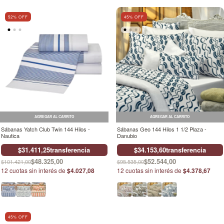
52
% OFF
45
% OFF
AGREGAR AL CARRITO
AGREGAR AL CARRITO
Sábanas Yatch Club Twin 144 Hilos -
Sábanas Geo 144 Hilos 1 1/2 Plaza -
Nautica
Danubio
$31.411,25
transferencia
$34.153,60
transferencia
$48.325,00
$52.544,00
$101.421,00
$95.535,00
12
cuotas sin interés de
$4.027,08
12
cuotas sin interés de
$4.378,67
45
% OFF