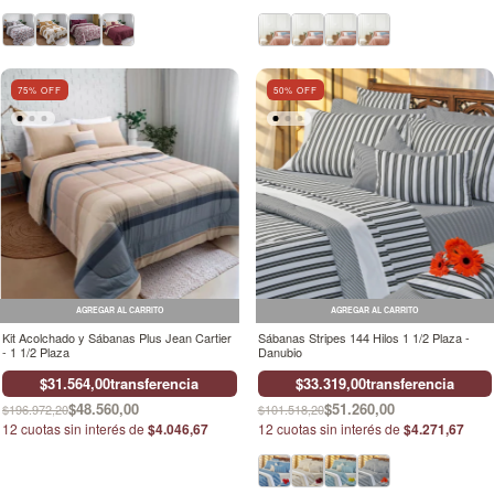
75
% OFF
50
% OFF
AGREGAR AL CARRITO
AGREGAR AL CARRITO
Kit Acolchado y Sábanas Plus Jean Cartier
Sábanas Stripes 144 Hilos 1 1/2 Plaza -
- 1 1/2 Plaza
Danubio
$31.564,00
transferencia
$33.319,00
transferencia
$48.560,00
$51.260,00
$196.972,20
$101.518,20
12
cuotas sin interés de
$4.046,67
12
cuotas sin interés de
$4.271,67