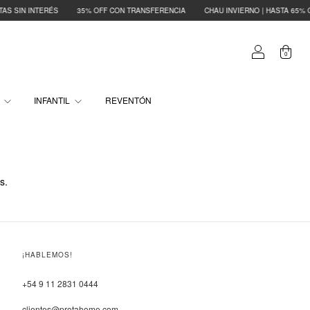
S SIN INTERÉS
35% OFF CON TRANSFERENCIA
CHAU INVIERNO | HASTA 65% OF
0
O
INFANTIL
REVENTÓN
s.
¡HABLEMOS!
+54 9 11 2831 0444
clientes@pretahome.com