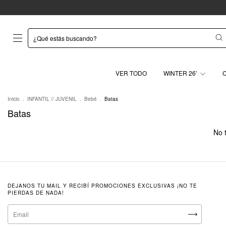
VER TODO
WINTER 26'
Inicio
.
INFANTIL // JUVENIL
.
Bebé
.
Batas
Batas
No t
DEJANOS TU MAIL Y RECIBÍ PROMOCIONES EXCLUSIVAS ¡NO TE
PIERDAS DE NADA!