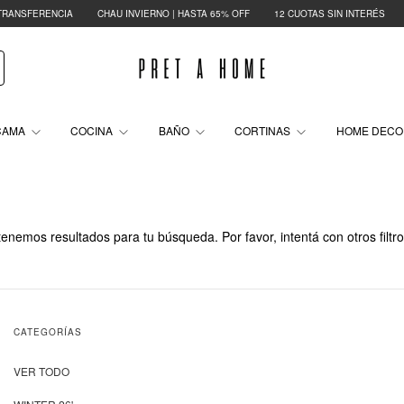
ANSFERENCIA
CHAU INVIERNO | HASTA 65% OFF
12 CUOTAS SIN INTERÉS
3
CAMA
COCINA
BAÑO
CORTINAS
HOME DEC
enemos resultados para tu búsqueda. Por favor, intentá con otros filtro
CATEGORÍAS
VER TODO