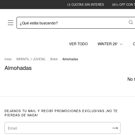
12 CUOTAS SIN INTERÉS
35% OFF CON TR
VER TODO
WINTER 26'
Inicio
.
INFANTIL // JUVENIL
.
Bebé
.
Almohadas
Almohadas
No t
DEJANOS TU MAIL Y RECIBÍ PROMOCIONES EXCLUSIVAS ¡NO TE
PIERDAS DE NADA!