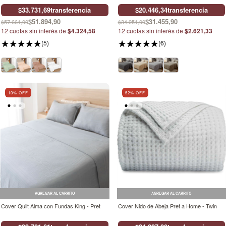
$33.731,69
transferencia
$20.446,34
transferencia
$51.894,90
$31.455,90
$57.661,00
$34.951,00
12
cuotas sin interés de
$4.324,58
12
cuotas sin interés de
$2.621,33
(5)
(6)
10
% OFF
52
% OFF
AGREGAR AL CARRITO
AGREGAR AL CARRITO
Cover Quilt Alma con Fundas King - Pret
Cover Nido de Abeja Pret a Home - Twin