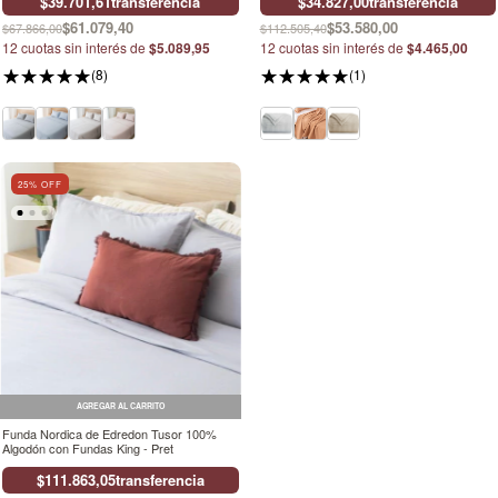
$39.701,61
transferencia
$34.827,00
transferencia
$61.079,40
$53.580,00
$67.866,00
$112.505,40
12
cuotas sin interés de
$5.089,95
12
cuotas sin interés de
$4.465,00
(8)
(1)
25
% OFF
AGREGAR AL CARRITO
Funda Nordica de Edredon Tusor 100%
Algodón con Fundas King - Pret
$111.863,05
transferencia