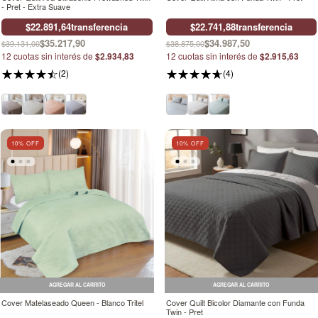
- Pret - Extra Suave
$22.891,64
transferencia
$22.741,88
transferencia
$35.217,90
$34.987,50
$39.131,00
$38.875,00
12
cuotas sin interés de
$2.934,83
12
cuotas sin interés de
$2.915,63
(2)
(4)
10
% OFF
10
% OFF
AGREGAR AL CARRITO
AGREGAR AL CARRITO
Cover Matelaseado Queen - Blanco Tritel
Cover Quilt Bicolor Diamante con Funda
Twin - Pret