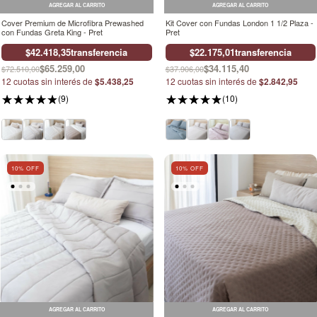
AGREGAR AL CARRITO
AGREGAR AL CARRITO
Cover Premium de Microfibra Prewashed
Kit Cover con Fundas London 1 1/2 Plaza -
con Fundas Greta King - Pret
Pret
$42.418,35
transferencia
$22.175,01
transferencia
$65.259,00
$34.115,40
$72.510,00
$37.906,00
12
cuotas sin interés de
$5.438,25
12
cuotas sin interés de
$2.842,95
(9)
(10)
10
% OFF
10
% OFF
AGREGAR AL CARRITO
AGREGAR AL CARRITO