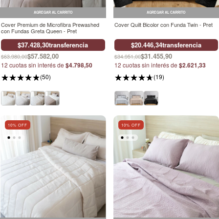
AGREGAR AL CARRITO
AGREGAR AL CARRITO
Cover Premium de Microfibra Prewashed
Cover Quilt Bicolor con Funda Twin - Pret
con Fundas Greta Queen - Pret
$37.428,30
transferencia
$20.446,34
transferencia
$57.582,00
$31.455,90
$63.980,00
$34.951,00
12
cuotas sin interés de
$4.798,50
12
cuotas sin interés de
$2.621,33
(50)
(19)
10
% OFF
10
% OFF