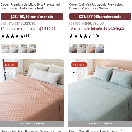
Cover Premium de Microfibra Prewashed
Cover Quilt Ara Ultrasonic Prewashed
con Fundas Greta Twin - Pret
Queen - Pret - Extra Suave
$28.160,15
transferencia
$31.587,08
transferencia
$43.323,30
$48.595,50
$48.137,00
$53.995,00
12
cuotas sin interés de
$3.610,28
12
cuotas sin interés de
$4.049,63
(11)
(10)
10
% OFF
10
% OFF
AGREGAR AL CARRITO
AGREGAR AL CARRITO
Cover Quilt Ara Ultrasonic Prewashed Twin
Cover Quilt Alma con Funda Twin - Pret