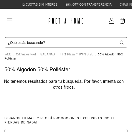
12 CUOTAS SIN INTERÉS
35% OFF CON TRANSFERENCIA
CHAU IN
0
Inicio
.
Originales Pret
.
SABANAS
.
1 1/2 Plaza // TWIN SIZE
.
50% Algodón 50%
Poliéster
50% Algodón 50% Poliéster
No tenemos resultados para tu búsqueda. Por favor, intentá con
otros filtros.
DEJANOS TU MAIL Y RECIBÍ PROMOCIONES EXCLUSIVAS ¡NO TE
PIERDAS DE NADA!