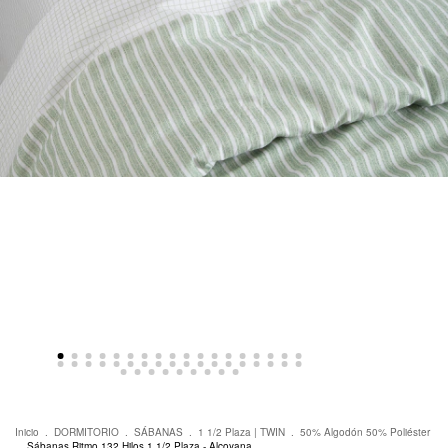
Inicio
.
DORMITORIO
.
SÁBANAS
.
1 1/2 Plaza | TWIN
.
50% Algodón 50% Poliéster
.
Sábanas Ritmo 132 Hilos 1 1/2 Plaza - Alcoyana