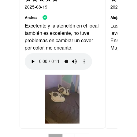
2025-08-19
2026-07-25
Andrea
Alejandra
Excelente y la atención en el local
Las compré p
también es excelente, no tuve
lave y no la
problemas en cambiar un cover
Enseguida l
por color, me encantó.
Muy lindas!!