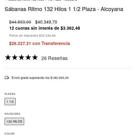
Sábanas Ritmo 132 Hilos 1 1/2 Plaza - Alcoyana
$44.833,00
$40.349,70
12
cuotas sin interés de
$3.362,48
Precio sin impuestos
$33.346,86
$26.227,31
con
Transferencia
26 Reseñas
Envío gratis
superando los
$180.000,00
PLAZAS
1 1/2
HILOS/GRS
132 HILOS
COLOR