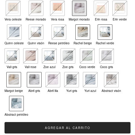
Vera celeste
Reese morado
Vera rosa
Margot morado
Erin rosa
Erin verde
Quinn celeste
Quinn visón
Reese petróleo
Rachel beige
Rachel verde
Vali gris
Vali rose
Zoe azul
Zoe gris
Coco verde
Coco gris
Margot beige
Abril gris
Abril lila
Yuri gris
Yuri azul
Abstract visón
Abstract petróleo