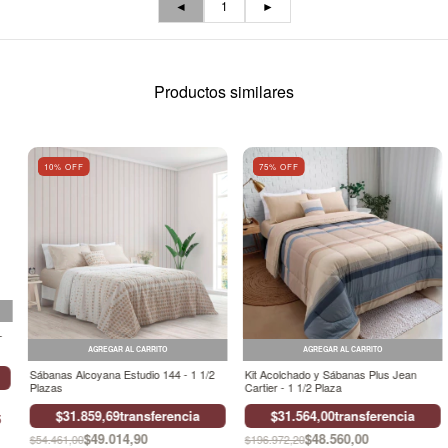
◄
1
►
Productos similares
10
% OFF
75
% OFF
-
AGREGAR AL CARRITO
AGREGAR AL CARRITO
Sábanas Alcoyana Estudio 144 - 1 1/2
Kit Acolchado y Sábanas Plus Jean
Plazas
Cartier - 1 1/2 Plaza
$31.859,69
transferencia
$31.564,00
transferencia
5
$49.014,90
$48.560,00
$54.461,00
$196.972,20