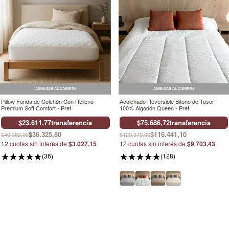
AGREGAR AL CARRITO
AGREGAR AL CARRITO
Pillow Funda de Colchón Con Relleno
Acolchado Reversible Bitono de Tusor
Premium Soft Comfort - Pret
100% Algodón Queen - Pret
$23.611,77
transferencia
$75.686,72
transferencia
$36.325,80
$116.441,10
$40.362,00
$129.379,00
12
cuotas sin interés de
$3.027,15
12
cuotas sin interés de
$9.703,43
(36)
(128)