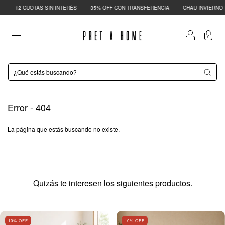
12 CUOTAS SIN INTERÉS
35% OFF CON TRANSFERENCIA
CHAU INVIERNO | H
0
Error - 404
La página que estás buscando no existe.
Quizás te interesen los siguientes productos.
10
% OFF
10
% OFF