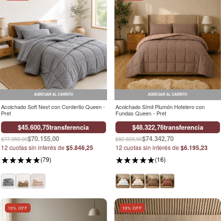
AGREGAR AL CARRITO
AGREGAR AL CARRITO
Acolchado Soft Nest con Corderito Queen -
Acolchado Símil Plumón Hotelero con
Pret
Fundas Queen - Pret
$45.600,75
transferencia
$48.322,76
transferencia
$70.155,00
$74.342,70
$77.950,00
$82.603,00
12
cuotas sin interés de
$5.846,25
12
cuotas sin interés de
$6.195,23
(79)
(16)
10
% OFF
10
% OFF