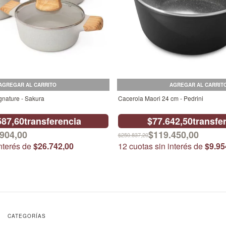
AGREGAR AL CARRITO
gnature - Sakura
Cacerola Maori 24 cm - Pedrini
587,60
transferencia
$77.642,50
transfe
904,00
$119.450,00
$250.837,20
interés de
$26.742,00
12
cuotas sin interés de
$9.95
CATEGORÍAS