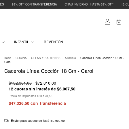
F CON TRANSFERENCIA
CHAU INVIERNO | HASTA 65% OFF
12 CUOTAS SIN INTE
0
O
INFANTIL
REVENTÓN
Inicio
.
COCINA
.
OLLAS Y SARTENES
.
Aluminio
.
Cacerola Línea Cocción 18 Cm -
Carol
Cacerola Línea Cocción 18 Cm - Carol
$132.381,00
$72.810,00
12
cuotas sin interés de
$6.067,50
Precio sin impuestos
$60.173,55
$47.326,50
con
Transferencia
Envío gratis
superando los
$180.000,00