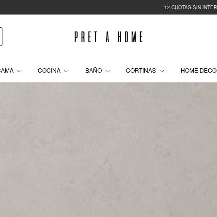
12 CUOTAS SIN INTERÉS
35% OF
CAMA
COCINA
BAÑO
CORTINAS
HOME DEC