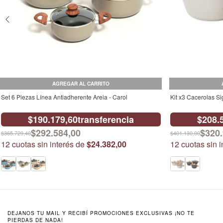
AGREGAR AL CARRITO
Set 6 Piezas Línea Antiadherente Areia - Carol
Kit x3 Cacerolas Si
$190.179,60
transferencia
$208.
$292.584,00
$320.
$365.729,40
$401.130,00
12
cuotas sin interés de
$24.382,00
12
cuotas sin 
DEJANOS TU MAIL Y RECIBÍ PROMOCIONES EXCLUSIVAS ¡NO TE
PIERDAS DE NADA!