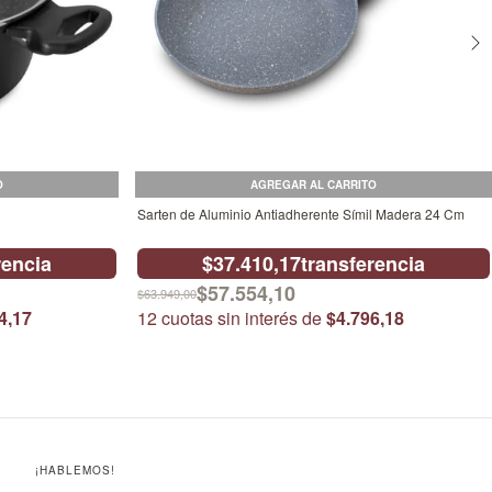
Sarten de Aluminio Antiadherente Símil Madera 24 Cm
rencia
$37.410,17
transferencia
$57.554,10
$63.949,00
4,17
12
cuotas sin interés de
$4.796,18
¡HABLEMOS!