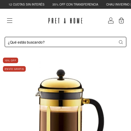
12 CUOTAS SIN INTERÉS
35% OFF CON TRANSFERENCIA
CHAU INVIERNO | H
0
10
% OFF
ENVÍO GRATIS