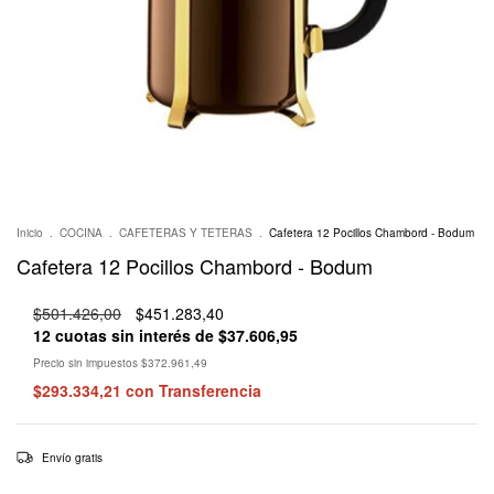
Inicio
.
COCINA
.
CAFETERAS Y TETERAS
.
Cafetera 12 Pocillos Chambord - Bodum
Cafetera 12 Pocillos Chambord - Bodum
$501.426,00
$451.283,40
12
cuotas sin interés de
$37.606,95
Precio sin impuestos
$372.961,49
$293.334,21
con
Transferencia
Envío gratis