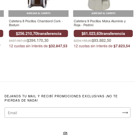
Cafetera 8 Pocillos Chambord Cork -
Cafetera 9 Pocillos Moka Aluminio y
Bodum
Roja - Pedrini
$256.210,70
transferencia
$61.023,63
transferencia
$394.170,30
$93.882,50
$437.967,00
$224.155,80
7
12
cuotas sin interés de
$32.847,53
12
cuotas sin interés de
$7.823,54
DEJANOS TU MAIL Y RECIBÍ PROMOCIONES EXCLUSIVAS ¡NO TE
PIERDAS DE NADA!