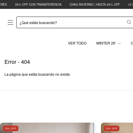
35% OFF CON TRANSFERENCIA
CHAU INVIERNO | HASTA 65% OFF
12 CUOTAS S
VER TODO
WINTER 26'
Error - 404
La página que estás buscando no existe.
10
% OFF
10
% OFF