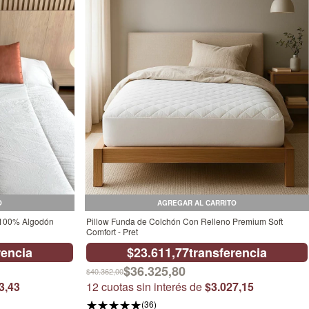
O
AGREGAR AL CARRITO
r 100% Algodón
Pillow Funda de Colchón Con Relleno Premium Soft
Comfort - Pret
rencia
$23.611,77
transferencia
$36.325,80
$40.362,00
3,43
12
cuotas sin interés de
$3.027,15
(36)