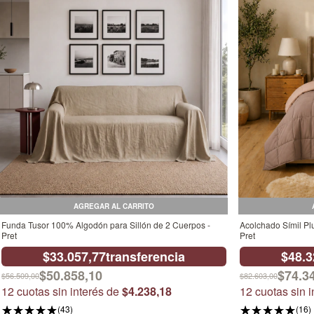
AGREGAR AL CARRITO
Funda Tusor 100% Algodón para Sillón de 2 Cuerpos -
Acolchado Símil P
Pret
Pret
$33.057,77
transferencia
$48.3
$50.858,10
$74.3
$56.509,00
$82.603,00
12
cuotas sin interés de
$4.238,18
12
cuotas sin 
(43)
(16)