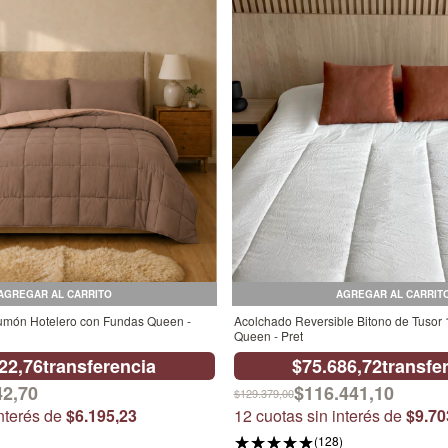
AGREGAR AL CARRITO
AGREGAR AL CARRIT
lumón Hotelero con Fundas Queen -
Acolchado Reversible Bitono de Tuso
Queen - Pret
22,76
transferencia
$75.686,72
transfe
42,70
$116.441,10
$129.379,00
interés de
$6.195,23
12
cuotas sin interés de
$9.70
(128)