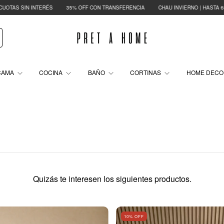
IN INTERÉS
35% OFF CON TRANSFERENCIA
CHAU INVIERNO | HASTA 65% OFF
CAMA
COCINA
BAÑO
CORTINAS
HOME DEC
Quizás te interesen los siguientes productos.
10
% OFF