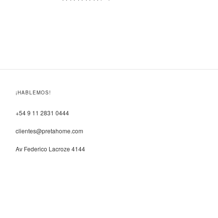
¡HABLEMOS!
+54 9 11 2831 0444
clientes@pretahome.com
Av Federico Lacroze 4144