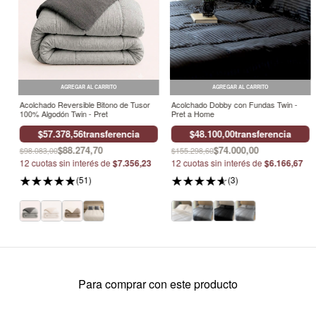
AGREGAR AL CARRITO
AGREGAR AL CARRITO
Acolchado Reversible Bitono de Tusor
Acolchado Dobby con Fundas Twin -
100% Algodón Twin - Pret
Pret a Home
$57.378,56
transferencia
$48.100,00
transferencia
$88.274,70
$74.000,00
$98.083,00
$155.298,60
12
cuotas sin interés de
$7.356,23
12
cuotas sin interés de
$6.166,67
(51)
(3)
Para comprar con este producto