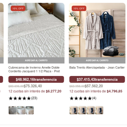
10
% OFF
10
% OFF
AGREGAR AL CARRITO
AGREGAR AL CARRITO
Cubrecama de Invierno Amelie Doble
Bata Trento Aterciopelada - Jean Cartier
Corderito Jacquard 1 1/2 Plaza - Pret
$48.962,16
transferencia
$37.415,43
transferencia
$75.326,40
$57.562,20
$83.696,00
$63.958,00
3
12
cuotas sin interés de
$6.277,20
12
cuotas sin interés de
$4.796,85
(23)
(4)