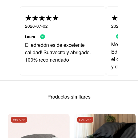
2026-07-02
2026-06-29
Laura
Me encantar
El edredón es de excelente
Edredón es 
calidad! Suavecito y abrigado.
el color y l
100% recomendado
y de muy lin
Productos similares
10
% OFF
52
% OFF