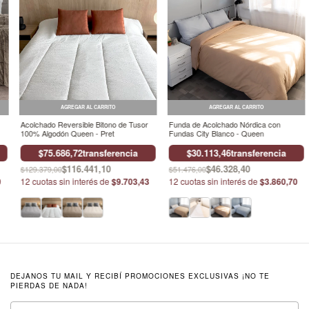
AGREGAR AL CARRITO
AGREGAR AL CARRITO
Acolchado Reversible Bitono de Tusor
Funda de Acolchado Nórdica con
100% Algodón Queen - Pret
Fundas City Blanco - Queen
$75.686,72
transferencia
$30.113,46
transferencia
$116.441,10
$46.328,40
$129.379,00
$51.476,00
0
12
cuotas sin interés de
$9.703,43
12
cuotas sin interés de
$3.860,70
DEJANOS TU MAIL Y RECIBÍ PROMOCIONES EXCLUSIVAS ¡NO TE
PIERDAS DE NADA!