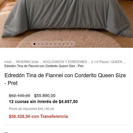
Inicio
.
INVIERNO 2026
.
ACOLCHADOS Y EDREDONES
.
2 1/2 Plazas | QUEEN
.
Edredón Tina de Flannel con Corderito Queen Size - Pret
Edredón Tina de Flannel con Corderito Queen Size
- Pret
$62.100,00
$55.890,00
12
cuotas sin interés de
$4.657,50
Precio sin impuestos
$46.190,08
$36.328,50
con
Transferencia