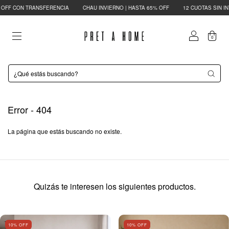
F CON TRANSFERENCIA
CHAU INVIERNO | HASTA 65% OFF
12 CUOTAS SIN INT
0
Error - 404
La página que estás buscando no existe.
Quizás te interesen los siguientes productos.
10
% OFF
10
% OFF