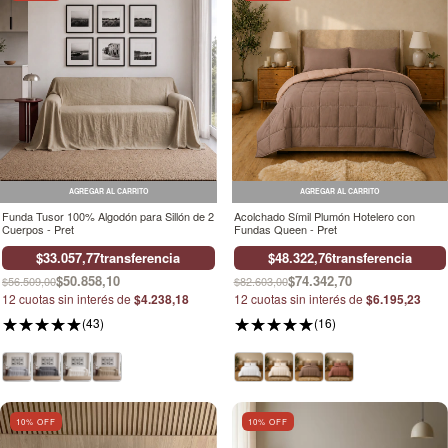
AGREGAR AL CARRITO
AGREGAR AL CARRITO
Funda Tusor 100% Algodón para Sillón de 2
Acolchado Símil Plumón Hotelero con
Cuerpos - Pret
Fundas Queen - Pret
$33.057,77
transferencia
$48.322,76
transferencia
$50.858,10
$74.342,70
$56.509,00
$82.603,00
12
cuotas sin interés de
$4.238,18
12
cuotas sin interés de
$6.195,23
(43)
(16)
10
% OFF
10
% OFF