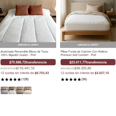
AGREGAR AL CARRITO
AGREGAR AL CARRITO
Acolchado Reversible Bitono de Tusor
Pillow Funda de Colchón Con Relleno
100% Algodón Queen - Pret
Premium Soft Comfort - Pret
$75.686,72
transferencia
$23.611,77
transferencia
$116.441,10
$36.325,80
$129.379,00
$40.362,00
12
cuotas sin interés de
$9.703,43
12
cuotas sin interés de
$3.027,15
(128)
(36)