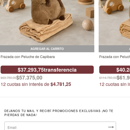
AGREGAR AL CARRITO
Frazada con Peluche de Capibara
Frazada con Peluc
$37.293,75
transferencia
$40.2
$57.375,00
$61.9
$63.750,00
$114.750,00
12
cuotas sin interés de
$4.781,25
12
cuotas sin 
DEJANOS TU MAIL Y RECIBÍ PROMOCIONES EXCLUSIVAS ¡NO TE
PIERDAS DE NADA!