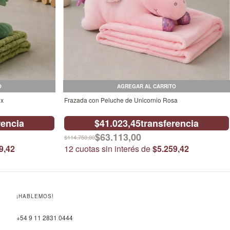
O
AGREGAR AL CARRITO
ex
Frazada con Peluche de Unicornio Rosa
rencia
$41.023,45
transferencia
$63.113,00
$114.750,00
9,42
12
cuotas sin interés de
$5.259,42
¡HABLEMOS!
+54 9 11 2831 0444