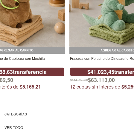
AGREGAR AL CARRITO
AGREGAR AL CARRIT
he de Capibara con Mochila
Frazada con Peluche de Dinosaurio R
88,63
transferencia
$41.023,45
transfe
82,50
$63.113,00
$114.750,00
interés de
$5.165,21
12
cuotas sin interés de
$5.25
CATEGORÍAS
VER TODO