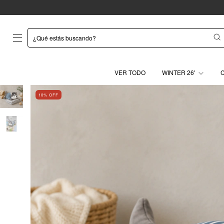
VER TODO
WINTER 26'
10
% OFF