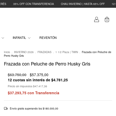
F CON TRANSFERENCIA
CHAU INVIERNO | HASTA 65% OFF
12 CUOTAS SIN INTE
0
O
INFANTIL
REVENTÓN
Inicio
.
INVIERNO 2026
.
FRAZADAS
.
1 1/2 Plaza | TWIN
.
Frazada con Peluche de
Perro Husky Gris
Frazada con Peluche de Perro Husky Gris
$63.750,00
$57.375,00
12
cuotas sin interés de
$4.781,25
Precio sin impuestos
$47.417,36
$37.293,75
con
Transferencia
Envío gratis
superando los
$180.000,00