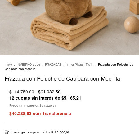
Inicio
.
INVIERNO 2026
.
FRAZADAS
.
1 1/2 Plaza | TWIN
.
Frazada con Peluche de
Capibara con Mochila
Frazada con Peluche de Capibara con Mochila
$114.750,00
$61.982,50
12
cuotas sin interés de
$5.165,21
Precio sin impuestos
$51.225,21
$40.288,63
con
Transferencia
Envío gratis
superando los
$180.000,00