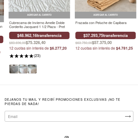
AGREGAR AL CARRITO
AGREGAR AL CARRITO
Cubrecama de Invierno Amelie Doble
Frazada con Peluche de Capibara
an
Corderito Jacquard 1 1/2 Plaza - Pret
$48.962,16
transferencia
$37.293,75
transferencia
$75.326,40
$57.375,00
$83.696,00
$63.750,00
12
cuotas sin interés de
$6.277,20
12
cuotas sin interés de
$4.781,25
0
(23)
DEJANOS TU MAIL Y RECIBÍ PROMOCIONES EXCLUSIVAS ¡NO TE
PIERDAS DE NADA!