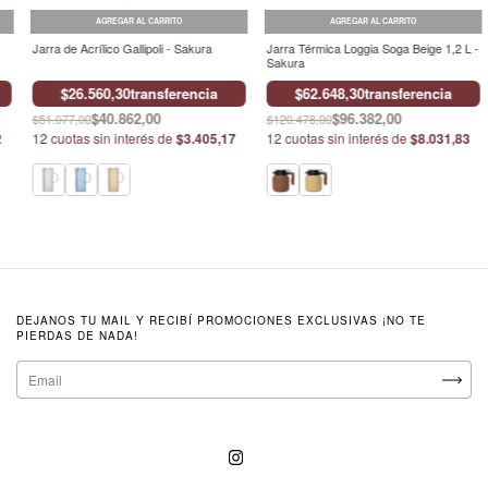
AGREGAR AL CARRITO
AGREGAR AL CARRITO
Jarra de Acrílico Gallipoli - Sakura
Jarra Térmica Loggia Soga Beige 1,2 L -
Sakura
$26.560,30
transferencia
$62.648,30
transferencia
$40.862,00
$96.382,00
$51.077,00
$120.478,00
2
12
cuotas sin interés de
$3.405,17
12
cuotas sin interés de
$8.031,83
DEJANOS TU MAIL Y RECIBÍ PROMOCIONES EXCLUSIVAS ¡NO TE
PIERDAS DE NADA!