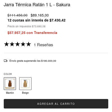
Jarra Térmica Ratán 1 L - Sakura
$111.456,00
$89.165,00
12
cuotas sin interés de
$7.430,42
Precio sin impuestos
$73.690,08
$57.957,25
con
Transferencia
1 Reseñas
Envío gratis
superando los
$180.000,00
COLOR
Marrón
Beige