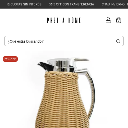
12 CUOTAS SIN INTERÉS
35% OFF CON TRANSFERENCIA
CHAU INVIERNO | HA
0
20
% OFF