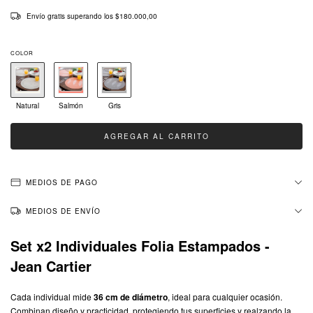
Envío gratis
superando los
$180.000,00
COLOR
Natural
Salmón
Gris
MEDIOS DE PAGO
MEDIOS DE ENVÍO
Set x2 Individuales Folia Estampados -
Jean Cartier
Cada individual mide
36 cm de diámetro
, ideal para cualquier ocasión.
Combinan diseño y practicidad, protegiendo tus superficies y realzando la