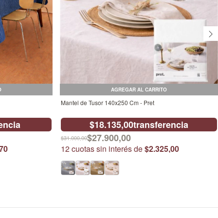
O
AGREGAR AL CARRITO
Mantel de Tusor 140x250 Cm - Pret
encia
$18.135,00
transferencia
$27.900,00
$31.000,00
70
12
cuotas sin interés de
$2.325,00