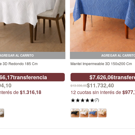
AGREGAR AL CARRITO
AGREGAR AL CARRIT
le 3D Redondo 185 Cm
Mantel Impermeable 3D 150x200 Cm
66,17
transferencia
$7.626,06
transfer
94,10
$11.732,40
$13.036,00
interés de
$1.316,18
12
cuotas sin interés de
$977,
(7)