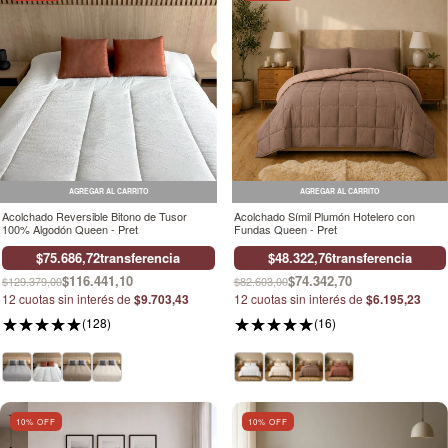
AGREGAR AL CARRITO
AGREGAR AL CARRITO
Acolchado Reversible Bitono de Tusor
Acolchado Símil Plumón Hotelero con
100% Algodón Queen - Pret
Fundas Queen - Pret
$75.686,72
transferencia
$48.322,76
transferencia
$116.441,10
$74.342,70
$129.379,00
$82.603,00
12
cuotas sin interés de
$9.703,43
12
cuotas sin interés de
$6.195,23
(128)
(16)
10
% OFF
10
% OFF