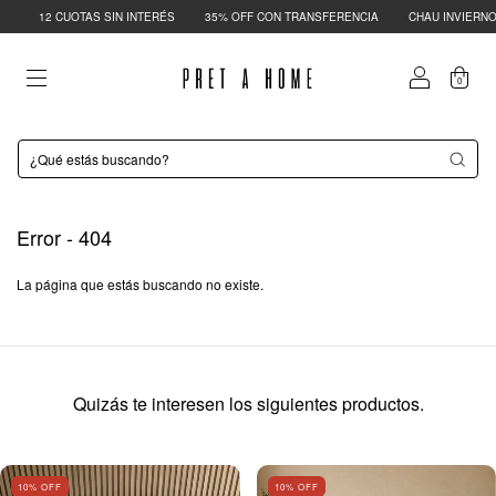
12 CUOTAS SIN INTERÉS
35% OFF CON TRANSFERENCIA
CHAU INVIERNO | 
0
Error - 404
La página que estás buscando no existe.
Quizás te interesen los siguientes productos.
10
% OFF
10
% OFF