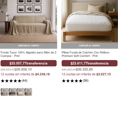
AGREGAR AL CARRITO
AGREGAR AL CARRITO
Funda Tusor 100% Algodón para Sillón de 2
Pillow Funda de Colchón Con Relleno
Cuerpos - Pret
Premium Soft Comfort - Pret
$33.057,77
transferencia
$23.611,77
transferencia
$50.858,10
$36.325,80
$56.509,00
$40.362,00
12
cuotas sin interés de
$4.238,18
12
cuotas sin interés de
$3.027,15
(44)
(36)