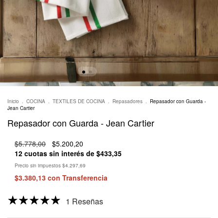
Inicio
.
COCINA
.
TEXTILES DE COCINA
.
Repasadores
.
Repasador con Guarda -
Jean Cartier
Repasador con Guarda - Jean Cartier
$5.778,00
$5.200,20
12
cuotas sin interés de
$433,35
Precio sin impuestos
$4.297,69
$3.380,13
con
Transferencia
1 Reseñas