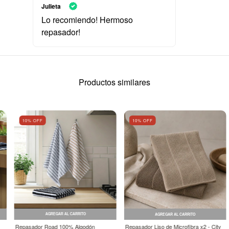
Julieta
Lo recomiendo! Hermoso
repasador!
Productos similares
10
% OFF
10
% OFF
AGREGAR AL CARRITO
AGREGAR AL CARRITO
Repasador Road 100% Algodón
Repasador Liso de Microfibra x2 - City