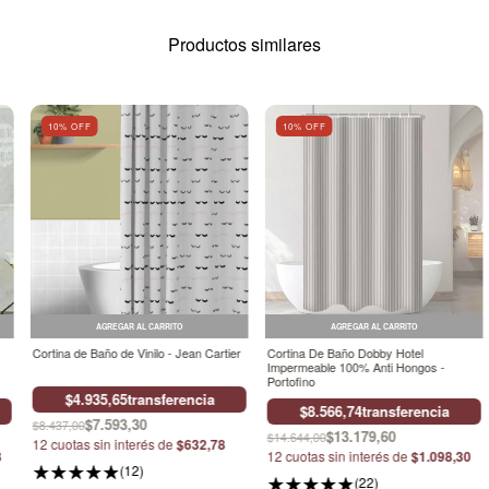
Productos similares
10
% OFF
10
% OFF
AGREGAR AL CARRITO
AGREGAR AL CARRITO
Cortina de Baño de Vinilo - Jean Cartier
Cortina De Baño Dobby Hotel
Impermeable 100% Anti Hongos -
Portofino
$4.935,65
transferencia
$8.566,74
transferencia
$7.593,30
$8.437,00
$13.179,60
$14.644,00
12
cuotas sin interés de
$632,78
8
12
cuotas sin interés de
$1.098,30
(12)
(22)