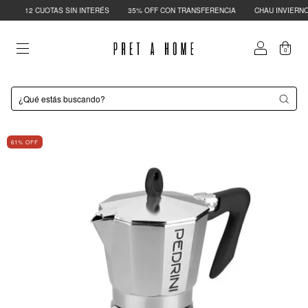
12 CUOTAS SIN INTERÉS
35% OFF CON TRANSFERENCIA
CHAU INVIERNO |
0
61
% OFF