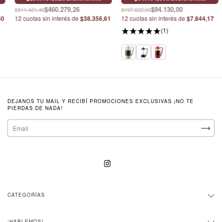
$460.279,26
$94.130,00
$511.421,40
$197.622,00
50
12
cuotas sin interés de
$38.356,61
12
cuotas sin interés de
$7.844,17
(1)
DEJANOS TU MAIL Y RECIBÍ PROMOCIONES EXCLUSIVAS ¡NO TE
PIERDAS DE NADA!
CATEGORÍAS
¡HABLEMOS!