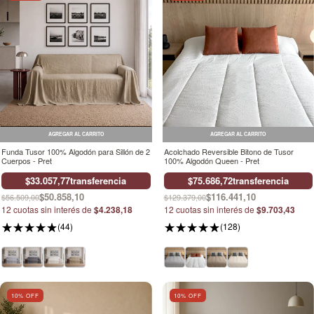
AGREGAR AL CARRITO
AGREGAR AL CARRITO
Funda Tusor 100% Algodón para Sillón de 2
Acolchado Reversible Bitono de Tusor
Cuerpos - Pret
100% Algodón Queen - Pret
$33.057,77
transferencia
$75.686,72
transferencia
$50.858,10
$116.441,10
$56.509,00
$129.379,00
12
cuotas sin interés de
$4.238,18
12
cuotas sin interés de
$9.703,43
(44)
(128)
10
% OFF
10
% OFF