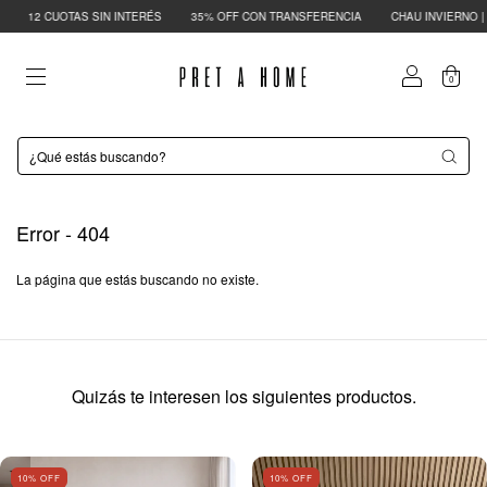
12 CUOTAS SIN INTERÉS
35% OFF CON TRANSFERENCIA
CHAU INVIERNO | H
0
Error - 404
La página que estás buscando no existe.
Quizás te interesen los siguientes productos.
10
% OFF
10
% OFF