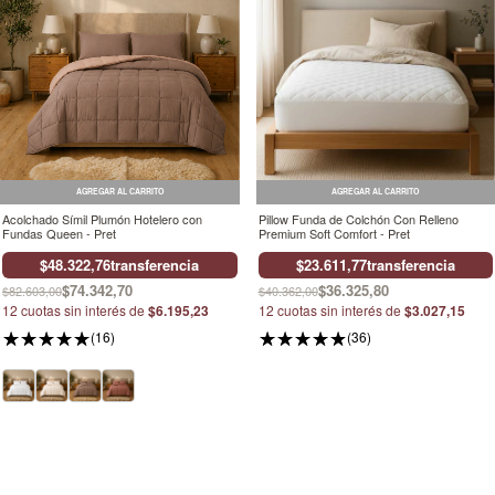
AGREGAR AL CARRITO
AGREGAR AL CARRITO
Acolchado Símil Plumón Hotelero con
Pillow Funda de Colchón Con Relleno
Fundas Queen - Pret
Premium Soft Comfort - Pret
$48.322,76
transferencia
$23.611,77
transferencia
$74.342,70
$36.325,80
$82.603,00
$40.362,00
12
cuotas sin interés de
$6.195,23
12
cuotas sin interés de
$3.027,15
(16)
(36)