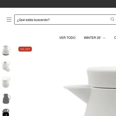
VER TODO
WINTER 26'
10
% OFF
+5