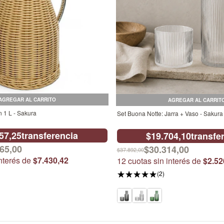
AGREGAR AL CARRITO
AGREGAR AL CARRIT
n 1 L - Sakura
Set Buona Notte: Jarra + Vaso - Sakura
57,25
transferencia
$19.704,10
transfe
65,00
$30.314,00
$37.892,00
interés de
$7.430,42
12
cuotas sin interés de
$2.52
(2)