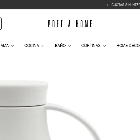
12 CUOTAS SIN INTERÉS
35% O
CAMA
COCINA
BAÑO
CORTINAS
HOME DEC