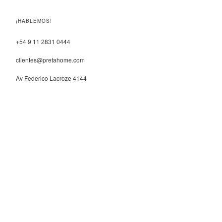
¡HABLEMOS!
+54 9 11 2831 0444
clientes@pretahome.com
Av Federico Lacroze 4144