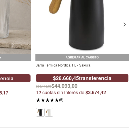
AGREGAR AL CARRITO
O
Jarra Térmica Nórdica 1 L - Sakura
$28.660,45
transferencia
rencia
$44.093,00
$55.116,00
12
cuotas sin interés de
$3.674,42
6,17
(5)