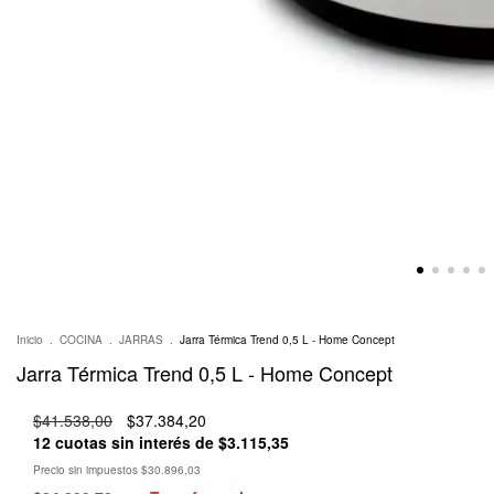
Inicio
.
COCINA
.
JARRAS
.
Jarra Térmica Trend 0,5 L - Home Concept
Jarra Térmica Trend 0,5 L - Home Concept
$41.538,00
$37.384,20
12
cuotas sin interés de
$3.115,35
Precio sin impuestos
$30.896,03