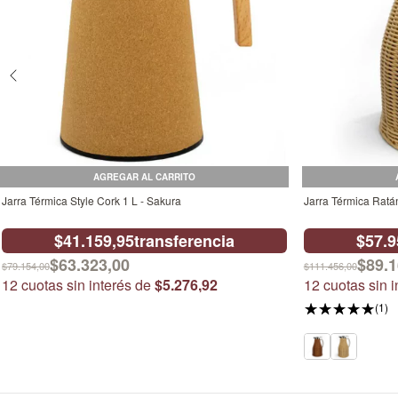
Jarra Térmica Style Cork 1 L - Sakura
Jarra Térmica Ratá
$41.159,95
transferencia
$57.9
$63.323,00
$89.1
$79.154,00
$111.456,00
12
cuotas sin interés de
$5.276,92
12
cuotas sin 
(1)