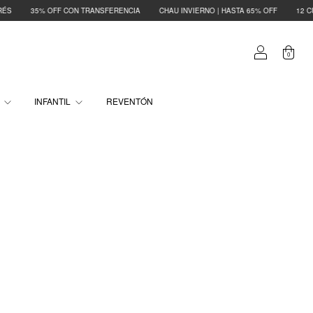
FF CON TRANSFERENCIA
CHAU INVIERNO | HASTA 65% OFF
12 CUOTAS SIN INT
0
O
INFANTIL
REVENTÓN