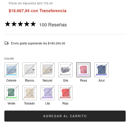
Precio sin impuestos
$23.735,45
$18.667,94
con
Transferencia
100 Reseñas
Envío gratis
superando los
$180.000,00
COLOR
Celeste
Blanco
Natural
Gris
Rosa
Azul
Verde
Tostado
Lila
Rojo