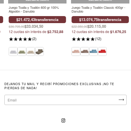
AGREGAR AL CARRITO
AGREGAR AL CARRITO
Juego Toalla y Toallón 600 gr 100%
Juego Toalla y Toallón Classic 400gr -
Algodón - Danubio
Danubio
$21.472,43
transferencia
$13.074,75
transferencia
$33.034,50
$20.115,00
$36.705,00
$22.350,00
0
12
cuotas sin interés de
$2.752,88
12
cuotas sin interés de
$1.676,25
(2)
(12)
DEJANOS TU MAIL Y RECIBÍ PROMOCIONES EXCLUSIVAS ¡NO TE
PIERDAS DE NADA!