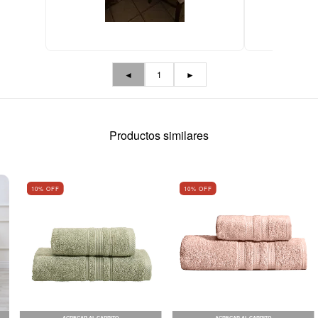
◄
1
►
Productos similares
10
% OFF
10
% OFF