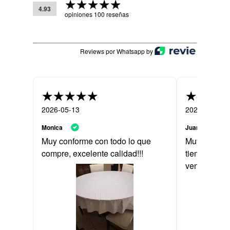
4.93
opiniones 100 reseñas
Reviews por Whatsapp by
2026-05-13
2025-07-25
Monica
Juan
Muy conforme con todo lo que
Muy buena c
compre, excelente calidad!!!
tiempo. Muy
venta.