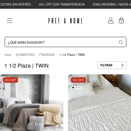
S SIN INTERÉS
35% OFF CON TRANSFERENCIA
CHAU INVIERNO | HASTA 65% OF
0
Inicio
.
DORMITORIO
.
FRAZADAS
.
1 1/2 Plaza | TWIN
1 1/2 Plaza | TWIN
FILTRAR
10
% OFF
10
% OFF