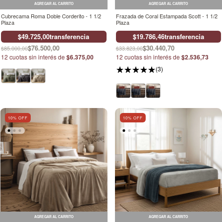
AGREGAR AL CARRITO
AGREGAR AL CARRITO
Cubrecama Roma Doble Corderito - 1 1/2
Frazada de Coral Estampada Scott - 1 1/2
Plaza
Plaza
$49.725,00
transferencia
$19.786,46
transferencia
$76.500,00
$30.440,70
$85.000,00
$33.823,00
12
cuotas sin interés de
$6.375,00
12
cuotas sin interés de
$2.536,73
(3)
10
% OFF
10
% OFF
AGREGAR AL CARRITO
AGREGAR AL CARRITO