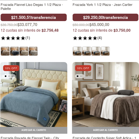
Frazada Flannel Liso Degas 1 1/2 Plaza -
Frazada York 1 1/2 Plaza - Jean Cartier
Palette
$21.500,51
transferencia
$29.250,00
transferencia
$33.077,70
$45.000,00
$36.753,00
$50.000,00
12
cuotas sin interés de
$2.756,48
12
cuotas sin interés de
$3.750,00
(1)
(4)
10
% OFF
10
% OFF
AGREGAR AL CARRITO
AGREGAR AL CARRITO
Frazada Rayada de Flannel Twin - City
Frazada de Corderito Súper Soft Artica - 1