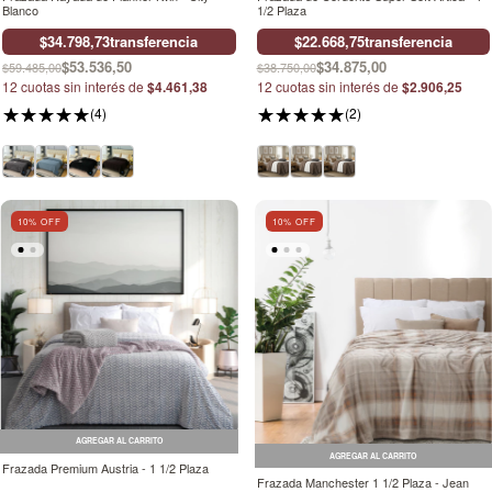
Blanco
1/2 Plaza
$34.798,73
transferencia
$22.668,75
transferencia
$53.536,50
$34.875,00
$59.485,00
$38.750,00
12
cuotas sin interés de
$4.461,38
12
cuotas sin interés de
$2.906,25
(4)
(2)
10
% OFF
10
% OFF
AGREGAR AL CARRITO
AGREGAR AL CARRITO
Frazada Premium Austria - 1 1/2 Plaza
Frazada Manchester 1 1/2 Plaza - Jean