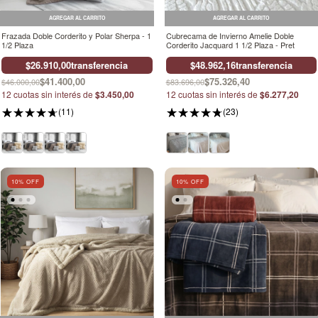
AGREGAR AL CARRITO
AGREGAR AL CARRITO
Frazada Doble Corderito y Polar Sherpa - 1
Cubrecama de Invierno Amelie Doble
1/2 Plaza
Corderito Jacquard 1 1/2 Plaza - Pret
$26.910,00
transferencia
$48.962,16
transferencia
$41.400,00
$75.326,40
$46.000,00
$83.696,00
12
cuotas sin interés de
$3.450,00
12
cuotas sin interés de
$6.277,20
(11)
(23)
10
% OFF
10
% OFF