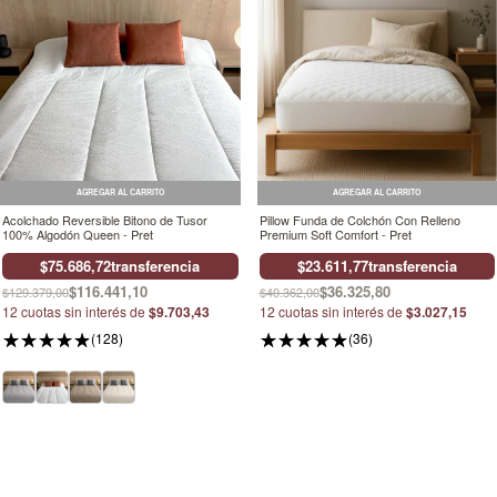
AGREGAR AL CARRITO
AGREGAR AL CARRITO
Acolchado Reversible Bitono de Tusor
Pillow Funda de Colchón Con Relleno
100% Algodón Queen - Pret
Premium Soft Comfort - Pret
$75.686,72
transferencia
$23.611,77
transferencia
$116.441,10
$36.325,80
$129.379,00
$40.362,00
12
cuotas sin interés de
$9.703,43
12
cuotas sin interés de
$3.027,15
(128)
(36)