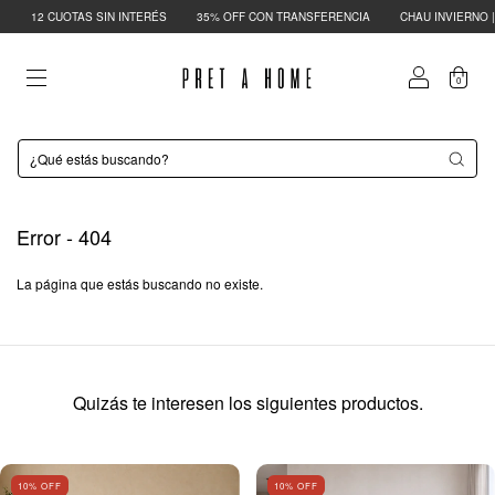
12 CUOTAS SIN INTERÉS
35% OFF CON TRANSFERENCIA
CHAU INVIERNO | H
0
Error - 404
La página que estás buscando no existe.
Quizás te interesen los siguientes productos.
10
% OFF
10
% OFF