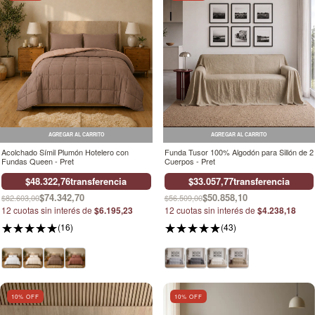
AGREGAR AL CARRITO
AGREGAR AL CARRITO
Acolchado Símil Plumón Hotelero con
Funda Tusor 100% Algodón para Sillón de 2
Fundas Queen - Pret
Cuerpos - Pret
$48.322,76
transferencia
$33.057,77
transferencia
$74.342,70
$50.858,10
$82.603,00
$56.509,00
12
cuotas sin interés de
$6.195,23
12
cuotas sin interés de
$4.238,18
(16)
(43)
10
% OFF
10
% OFF