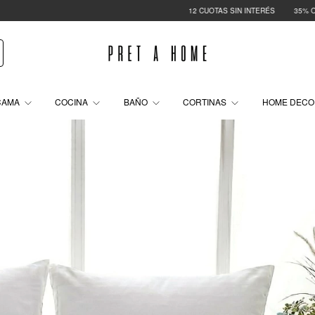
12 CUOTAS SIN INTERÉS
35% OFF CON TRANSFERENCIA
CHAU I
CAMA
COCINA
BAÑO
CORTINAS
HOME DEC