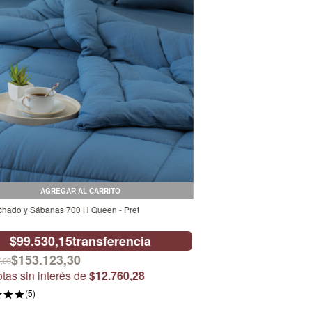
AGREGAR AL CARRITO
lchado y Sábanas 700 H Queen - Pret
$99.530,15
transferencia
$153.123,30
,00
tas sin interés de
$12.760,28
(5)