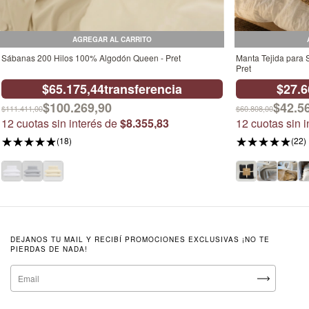
AGREGAR AL CARRITO
Sábanas 200 Hilos 100% Algodón Queen - Pret
Manta Tejida para 
Pret
$65.175,44
transferencia
$27.6
$100.269,90
$42.5
$111.411,00
$60.808,00
12
cuotas sin interés de
$8.355,83
12
cuotas sin 
(18)
(22)
DEJANOS TU MAIL Y RECIBÍ PROMOCIONES EXCLUSIVAS ¡NO TE
PIERDAS DE NADA!