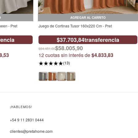
O
AGREGAR AL CARRITO
een - Pret
Juego de Cortinas Tusor 160x220 Cm - Pret
rencia
$37.703,84
transferencia
$58.005,90
$64.451,00
8,53
12
cuotas sin interés de
$4.833,83
(13)
¡HABLEMOS!
+54 9 11 2831 0444
clientes@pretahome.com