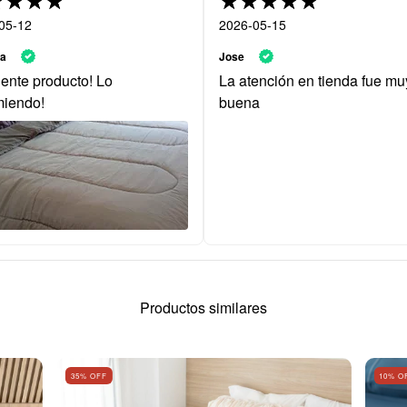
05-12
2026-05-15
la
Jose
ente producto! Lo
La atención en tienda fue mu
miendo!
buena
Productos similares
35
% OFF
10
% O