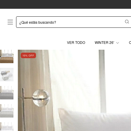
VER TODO
WINTER 26'
10
% OFF