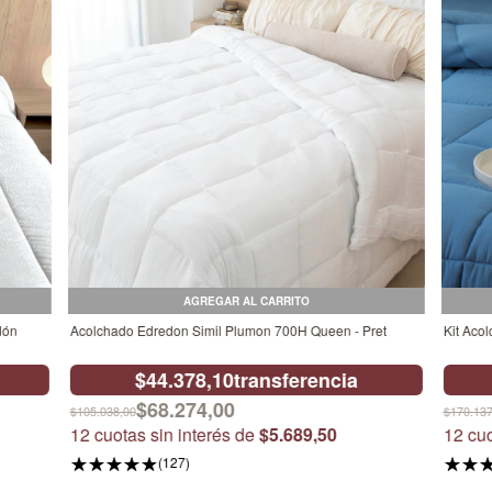
AGREGAR AL CARRITO
dón
Acolchado Edredon Simil Plumon 700H Queen - Pret
Kit Aco
$44.378,10
transferencia
$68.274,00
$105.038,00
$170.137
12
cuotas sin interés de
$5.689,50
12
cuo
(127)