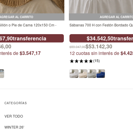
AGREGAR AL CARRITO
AGREGAR AL CARRIT
Sillón o Pie de Cama 120x150 Cm -
Sábanas 700 H con Festón Bordado Qu
67,90
transferencia
$34.542,50
transfe
66,00
$53.142,30
$59.047,00
interés de
$3.547,17
12
cuotas sin interés de
$4.42
(15)
CATEGORÍAS
VER TODO
WINTER 26'