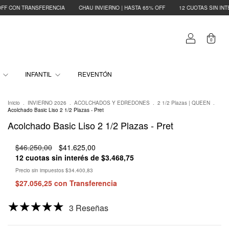
NVIERNO | HASTA 65% OFF
12 CUOTAS SIN INTERÉS
35% OFF CON TRANSFEREN
0
O
INFANTIL
REVENTÓN
Inicio
.
INVIERNO 2026
.
ACOLCHADOS Y EDREDONES
.
2 1/2 Plazas | QUEEN
.
Acolchado Basic Liso 2 1/2 Plazas - Pret
Acolchado Basic Liso 2 1/2 Plazas - Pret
$46.250,00
$41.625,00
12
cuotas sin interés de
$3.468,75
Precio sin impuestos
$34.400,83
$27.056,25
con
Transferencia
3 Reseñas