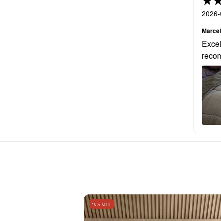
2026-
Marce
Excel
reco
10
% OFF