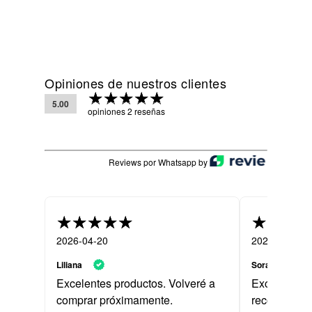
Opiniones de nuestros clientes
5.00
opiniones 2 reseñas
Reviews por Whatsapp by
2026-04-20
2026-04-21
Liliana
Soraya
Excelentes productos. Volveré a
Excelentes 
comprar próximamente.
recomendabl