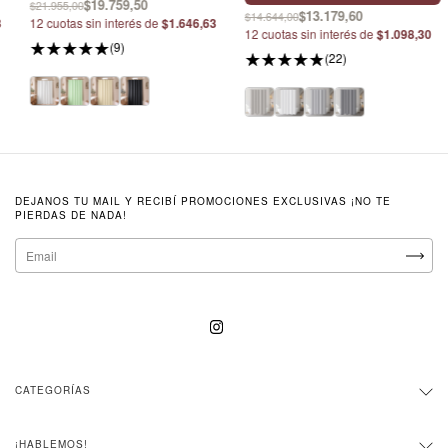
$19.759,50
$21.955,00
$13.179,60
$14.644,00
3
12
cuotas sin interés de
$1.646,63
12
cuotas sin interés de
$1.098,30
(9)
(22)
DEJANOS TU MAIL Y RECIBÍ PROMOCIONES EXCLUSIVAS ¡NO TE
PIERDAS DE NADA!
CATEGORÍAS
¡HABLEMOS!