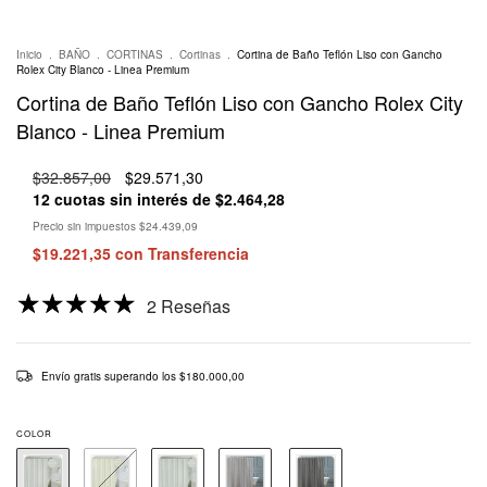
Inicio
.
BAÑO
.
CORTINAS
.
Cortinas
.
Cortina de Baño Teflón Liso con Gancho
Rolex City Blanco - Linea Premium
Cortina de Baño Teflón Liso con Gancho Rolex City
Blanco - Linea Premium
$32.857,00
$29.571,30
12
cuotas sin interés de
$2.464,28
Precio sin impuestos
$24.439,09
$19.221,35
con
Transferencia
2 Reseñas
Envío gratis
superando los
$180.000,00
COLOR