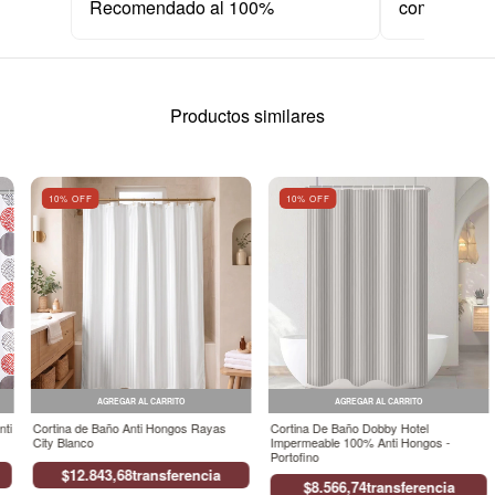
Recomendado al 100%
comprar.
Productos similares
10
% OFF
10
% OFF
AGREGAR AL CARRITO
AGREGAR AL CARRITO
nti
Cortina de Baño Anti Hongos Rayas
Cortina De Baño Dobby Hotel
City Blanco
Impermeable 100% Anti Hongos -
Portofino
$12.843,68
transferencia
$8.566,74
transferencia